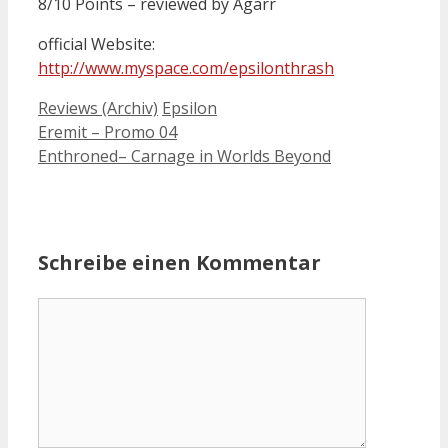
8/10 Points – reviewed by Agarr
official Website:
http://www.myspace.com/epsilonthrash
Kategorien
Schlagwörter
Reviews (Archiv)
Epsilon
Eremit – Promo 04
Enthroned– Carnage in Worlds Beyond
Schreibe einen Kommentar
Kommentar