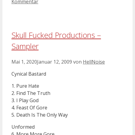
Kommentar
Skull Fucked Productions –
Sampler
Mai 1, 2020
Januar 12, 2009
von
HellNoise
Cynical Bastard
1. Pure Hate
2. Find The Truth
3. I Play God
4. Feast Of Gore
5. Death Is The Only Way
Unformed
6. More More Gore