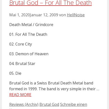
Brutal God – For All The Death
Mai 1, 2020
Januar 12, 2009
von
HellNoise
Death Metal / Grindcore
01. For All The Death
02. Core City
03. Demon of Heaven
04. Brutal Star
05. Die
Brutal God is a Swiss Brutal Death Metal band
formed in 1999. The band is very simple in their …
READ MORE
Kategorien
Schlagwörter
Reviews (Archiv)
Brutal God
Schreibe einen