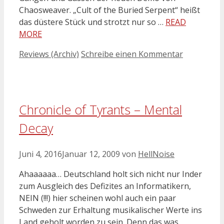
Chaosweaver. „Cult of the Buried Serpent“ heißt
das düstere Stück und strotzt nur so …
READ
MORE
Kategorien
Reviews (Archiv)
Schreibe einen Kommentar
Chronicle of Tyrants – Mental
Decay
Juni 4, 2016
Januar 12, 2009
von
HellNoise
Ahaaaaaa… Deutschland holt sich nicht nur Inder
zum Ausgleich des Defizites an Informatikern,
NEIN (!!!) hier scheinen wohl auch ein paar
Schweden zur Erhaltung musikalischer Werte ins
Land geholt worden zu sein. Denn das was