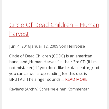
Circle Of Dead Children – Human
harvest
Juni 4, 2016
Januar 12, 2009
von
HellNoise
Circle of Dead Children (CODC) is an american
band, and ‚Human Harvest‘ is their 3rd CD (if I’m
not mistaken). If you don’t like brutal death/grind
you can as well stop reading for this disc is
BRUTAL! The singer sounds …
READ MORE
Kategorien
Reviews (Archiv)
Schreibe einen Kommentar