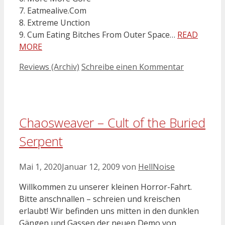
7. Eatmealive.Com
8. Extreme Unction
9. Cum Eating Bitches From Outer Space…
READ
MORE
Kategorien
Reviews (Archiv)
Schreibe einen Kommentar
Chaosweaver – Cult of the Buried
Serpent
Mai 1, 2020
Januar 12, 2009
von
HellNoise
Willkommen zu unserer kleinen Horror-Fahrt.
Bitte anschnallen – schreien und kreischen
erlaubt! Wir befinden uns mitten in den dunklen
Gängen und Gassen der neuen Demo von