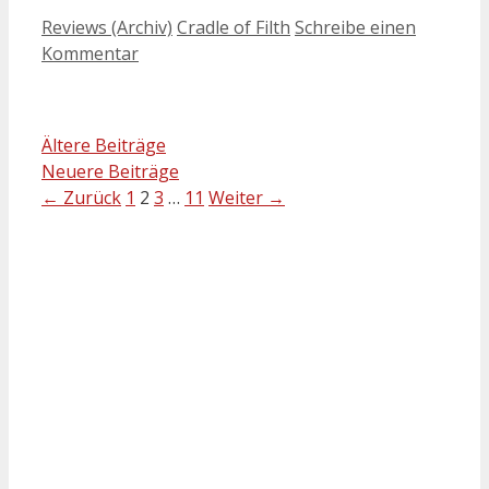
Kategorien
Schlagwörter
Reviews (Archiv)
Cradle of Filth
Schreibe einen
Kommentar
Ältere Beiträge
Neuere Beiträge
Seite
Seite
Seite
Seite
←
Zurück
1
2
3
…
11
Weiter
→