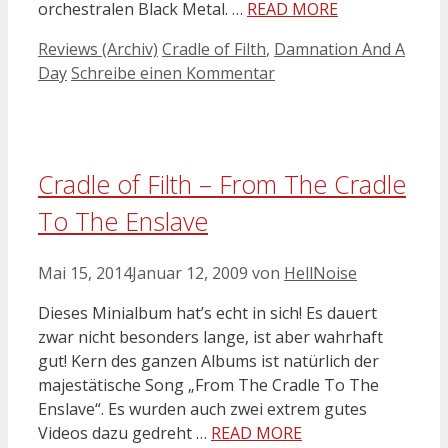
orchestralen Black Metal. …
READ MORE
Kategorien
Schlagwörter
Reviews (Archiv)
Cradle of Filth
,
Damnation And A
Day
Schreibe einen Kommentar
Cradle of Filth – From The Cradle
To The Enslave
Mai 15, 2014
Januar 12, 2009
von
HellNoise
Dieses Minialbum hat’s echt in sich! Es dauert
zwar nicht besonders lange, ist aber wahrhaft
gut! Kern des ganzen Albums ist natürlich der
majestätische Song „From The Cradle To The
Enslave“. Es wurden auch zwei extrem gutes
Videos dazu gedreht …
READ MORE